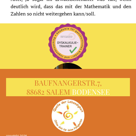
deutlich wird, dass das mit der Mathematik und den
Zahlen so nicht weitergehen kann/soll.
BAUFNANGERSTR.7,
88682 SALEM
BODENSEE
copyright 2026